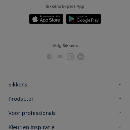
Sikkens Expert App
Volg Sikkens
Sikkens
Over Sikkens
Producten
AkzoNobel
Producten voor binnen
Voor professionals
Duurzaamheid
Producten voor buiten
Veelgestelde vragen
Advies & service
Kleur en inspiratie
Vind je verkooppunt