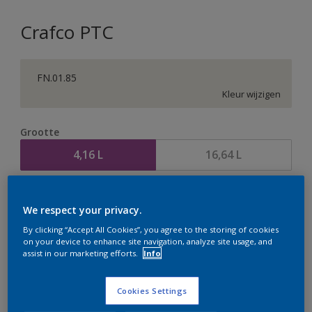
Crafco PTC
FN.01.85
Kleur wijzigen
Grootte
4,16 L
16,64 L
Aantal
Verfcalculator
We respect your privacy.
Bereken
By clicking “Accept All Cookies”, you agree to the storing of cookies
on your device to enhance site navigation, analyze site usage, and
assist in our marketing efforts.
Info
Op dit moment is het niet mogelijk dit product online
te bestellen. Houd de website in de gaten, we werken
Cookies Settings
er hard aan om de voorraad aan te vullen.