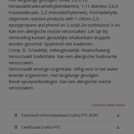
tetraazatetradecamethyleendiamine, 1,11-diamino-3,6,9-
triazaündecaan, 2,2'-iminodi(ethylamine), Formaldehyde,
oligomeric reaction products with 1-chloro-2,3-
epoxypropane and phenol en 2-octyl-2H-isothiazool-3-on.
Kan een allergische reactie veroorzaken. Let op! Bij
verneveling kunnen gevaarlijke inhaleerbare druppels
worden gevormd. Spuitnevel niet inademen.
Comp. B- Schadelijk, milieugevaarlijk. Waarschuwing.
Veroorzaakt huidirritatie. Kan een allergische huidreactie
veroorzaken.
Veroorzaakt ernstige oogirritatie. Giftig voor in het water
levende organismen, met langdurige gevolgen.
Bevat epoxyverbindingen. Kan een allergische reactie
veroorzaken.
Download Adobe Reader
Technisch Informatieblad Crafco PTC (PDF)
Certificaat Crafco PTC