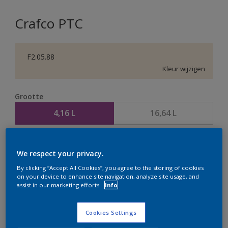
Crafco PTC
F2.05.88
Kleur wijzigen
Grootte
4,16 L
16,64 L
Aantal
Verfcalculator
We respect your privacy.
Bereken
By clicking “Accept All Cookies”, you agree to the storing of cookies
on your device to enhance site navigation, analyze site usage, and
assist in our marketing efforts.
Info
Op dit moment is het niet mogelijk dit product online
te bestellen. Houd de website in de gaten, we werken
Cookies Settings
er hard aan om de voorraad aan te vullen.