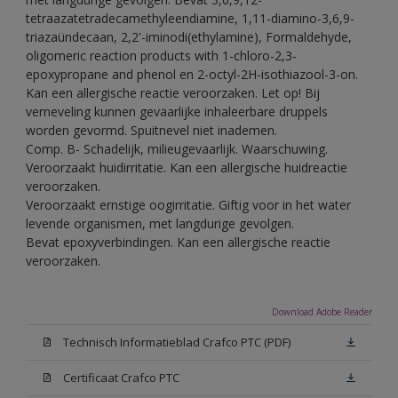
tetraazatetradecamethyleendiamine, 1,11-diamino-3,6,9-
triazaündecaan, 2,2'-iminodi(ethylamine), Formaldehyde,
oligomeric reaction products with 1-chloro-2,3-
epoxypropane and phenol en 2-octyl-2H-isothiazool-3-on.
Kan een allergische reactie veroorzaken. Let op! Bij
verneveling kunnen gevaarlijke inhaleerbare druppels
worden gevormd. Spuitnevel niet inademen.
Comp. B- Schadelijk, milieugevaarlijk. Waarschuwing.
Veroorzaakt huidirritatie. Kan een allergische huidreactie
veroorzaken.
Veroorzaakt ernstige oogirritatie. Giftig voor in het water
levende organismen, met langdurige gevolgen.
Bevat epoxyverbindingen. Kan een allergische reactie
veroorzaken.
Download Adobe Reader
Technisch Informatieblad Crafco PTC (PDF)
Certificaat Crafco PTC