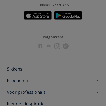
Sikkens Expert App
Volg Sikkens
Sikkens
Over Sikkens
Producten
AkzoNobel
Producten voor binnen
Voor professionals
Duurzaamheid
Producten voor buiten
Veelgestelde vragen
Advies & service
Kleur en inspiratie
Vind je verkooppunt