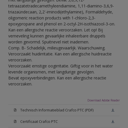
tetraazatetradecamethyleendiamine, 1,11-diamino-3,6,9-
triazaündecaan, 2,2'-iminodi(ethylamine), Formaldehyde,
oligomeric reaction products with 1-chloro-2,3-
epoxypropane and phenol en 2-octyl-2H-isothiazool-3-on.
Kan een allergische reactie veroorzaken. Let op! Bij
verneveling kunnen gevaarlijke inhaleerbare druppels
worden gevormd. Spuitnevel niet inademen.
Comp. B- Schadelijk, milieugevaarlijk. Waarschuwing.
Veroorzaakt huidirritatie. Kan een allergische huidreactie
veroorzaken.
Veroorzaakt ernstige oogirritatie. Giftig voor in het water
levende organismen, met langdurige gevolgen.
Bevat epoxyverbindingen. Kan een allergische reactie
veroorzaken.
Download Adobe Reader
Technisch Informatieblad Crafco PTC (PDF)
Certificaat Crafco PTC