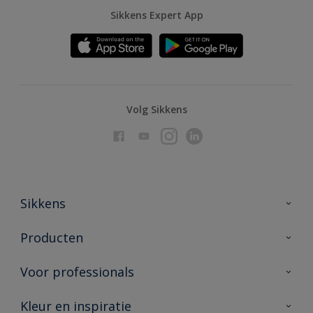
Sikkens Expert App
Volg Sikkens
Sikkens
Over Sikkens
Producten
AkzoNobel
Producten voor binnen
Voor professionals
Duurzaamheid
Producten voor buiten
Veelgestelde vragen
Advies & service
Kleur en inspiratie
Vind je verkooppunt