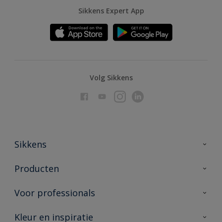
Sikkens Expert App
Volg Sikkens
Sikkens
Over Sikkens
Producten
AkzoNobel
Producten voor binnen
Voor professionals
Duurzaamheid
Producten voor buiten
Veelgestelde vragen
Advies & service
Kleur en inspiratie
Vind je verkooppunt