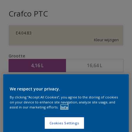
Crafco PTC
E4.04.83
Kleur wijzigen
Grootte
4,16 L
16,64 L
Aantal
Verfcalculator
We respect your privacy.
Bereken
By clicking “Accept All Cookies”, you agree to the storing of cookies
on your device to enhance site navigation, analyze site usage, and
assist in our marketing efforts.
Info
Op dit moment is het niet mogelijk dit product online
te bestellen. Houd de website in de gaten, we werken
Cookies Settings
er hard aan om de voorraad aan te vullen.