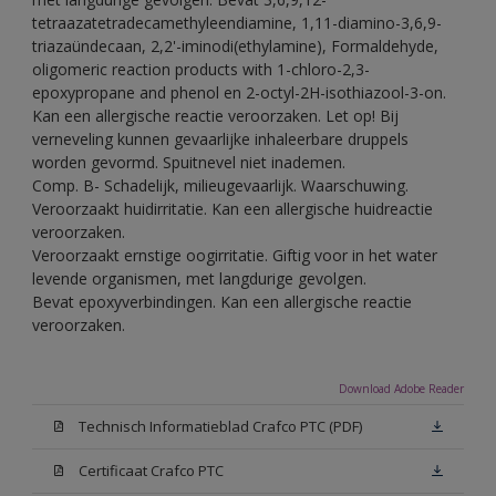
tetraazatetradecamethyleendiamine, 1,11-diamino-3,6,9-
triazaündecaan, 2,2'-iminodi(ethylamine), Formaldehyde,
oligomeric reaction products with 1-chloro-2,3-
epoxypropane and phenol en 2-octyl-2H-isothiazool-3-on.
Kan een allergische reactie veroorzaken. Let op! Bij
verneveling kunnen gevaarlijke inhaleerbare druppels
worden gevormd. Spuitnevel niet inademen.
Comp. B- Schadelijk, milieugevaarlijk. Waarschuwing.
Veroorzaakt huidirritatie. Kan een allergische huidreactie
veroorzaken.
Veroorzaakt ernstige oogirritatie. Giftig voor in het water
levende organismen, met langdurige gevolgen.
Bevat epoxyverbindingen. Kan een allergische reactie
veroorzaken.
Download Adobe Reader
Technisch Informatieblad Crafco PTC (PDF)
Certificaat Crafco PTC