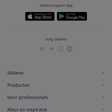
Sikkens Expert App
Volg Sikkens
Sikkens
Over Sikkens
Producten
AkzoNobel
Producten voor binnen
Voor professionals
Duurzaamheid
Producten voor buiten
Veelgestelde vragen
Advies & service
Kleur en inspiratie
Vind je verkooppunt