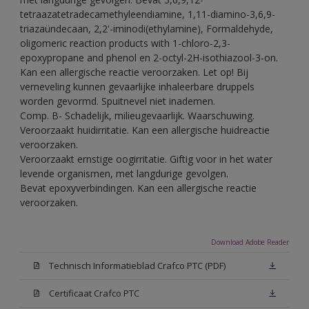
tetraazatetradecamethyleendiamine, 1,11-diamino-3,6,9-
triazaündecaan, 2,2'-iminodi(ethylamine), Formaldehyde,
oligomeric reaction products with 1-chloro-2,3-
epoxypropane and phenol en 2-octyl-2H-isothiazool-3-on.
Kan een allergische reactie veroorzaken. Let op! Bij
verneveling kunnen gevaarlijke inhaleerbare druppels
worden gevormd. Spuitnevel niet inademen.
Comp. B- Schadelijk, milieugevaarlijk. Waarschuwing.
Veroorzaakt huidirritatie. Kan een allergische huidreactie
veroorzaken.
Veroorzaakt ernstige oogirritatie. Giftig voor in het water
levende organismen, met langdurige gevolgen.
Bevat epoxyverbindingen. Kan een allergische reactie
veroorzaken.
Download Adobe Reader
Technisch Informatieblad Crafco PTC (PDF)
Certificaat Crafco PTC