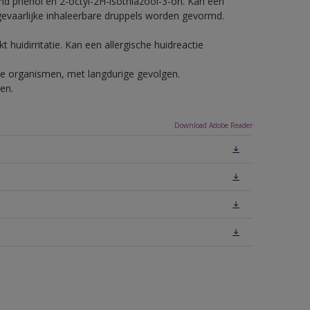
nd phenol en 2-octyl-2H-isothiazool-3-on. Kan een
 gevaarlijke inhaleerbare druppels worden gevormd.
 huidirritatie. Kan een allergische huidreactie
ende organismen, met langdurige gevolgen.
en.
Download Adobe Reader