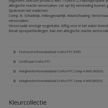
oligomeric reaction products with 1-chloro-2,3-epoxypropane a
allergische reactie veroorzaken. Let op! Bij verneveling kunnen
Spuitnevel niet inademen.
Comp. B- Schadelijk, milieugevaarlijk. Waarschuwing. Veroorzaakt
veroorzaken.
Veroorzaakt ernstige oogirritatie. Giftig voor in het water lev
Bevat epoxyverbindingen. Kan een allergische reactie veroorzak
Technisch Informatieblad Crafco PTC (PDF)
Certificaat Crafco PTC
Veiligheidsinformatieblad Crafco PTC Comp-A W05 (MSDS)
Veiligheidsinformatieblad Crafco PTC Comp-A N00 (MSDS)
Kleurcollectie