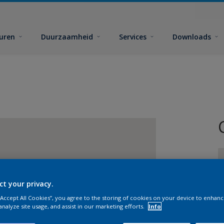
euren
Duurzaamheid
Services
Downloads
ct your privacy.
 “Accept All Cookies”, you agree to the storing of cookies on your device to enhanc
G
analyze site usage, and assist in our marketing efforts.
Info