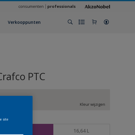
consumenten
professionals
Verkooppunten
Crafco PTC
ON.01.86
Kleur wijzigen
e site
rootte
4,16 L
16,64 L