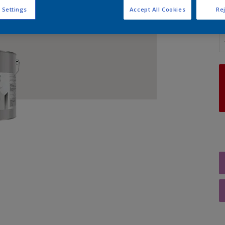
 Settings
Accept All Cookies
Rej
A