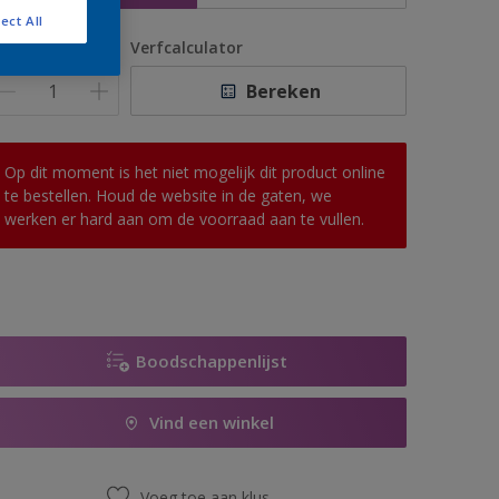
ect All
antal
Verfcalculator
Bereken
Op dit moment is het niet mogelijk dit product online
te bestellen. Houd de website in de gaten, we
werken er hard aan om de voorraad aan te vullen.
Boodschappenlijst
Vind een winkel
Voeg toe aan klus