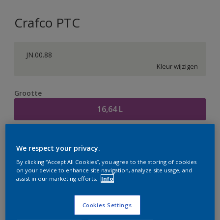
Crafco PTC
JN.00.88
Kleur wijzigen
Grootte
16,64 L
Aantal
Verfcalculator
We respect your privacy.
Bereken
By clicking “Accept All Cookies”, you agree to the storing of cookies
on your device to enhance site navigation, analyze site usage, and
assist in our marketing efforts.
Info
Op dit moment is het niet mogelijk dit product online
te bestellen. Houd de website in de gaten, we werken
Cookies Settings
er hard aan om de voorraad aan te vullen.