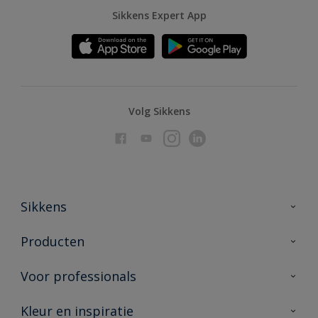
Sikkens Expert App
Volg Sikkens
Sikkens
Over Sikkens
Producten
AkzoNobel
Producten voor binnen
Voor professionals
Duurzaamheid
Producten voor buiten
Veelgestelde vragen
Advies & service
Kleur en inspiratie
Vind je verkooppunt