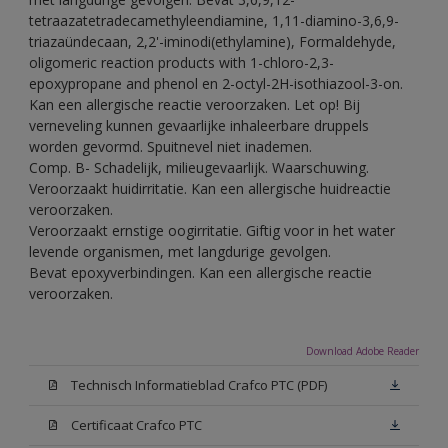
tetraazatetradecamethyleendiamine, 1,11-diamino-3,6,9-
triazaündecaan, 2,2'-iminodi(ethylamine), Formaldehyde,
oligomeric reaction products with 1-chloro-2,3-
epoxypropane and phenol en 2-octyl-2H-isothiazool-3-on.
Kan een allergische reactie veroorzaken. Let op! Bij
verneveling kunnen gevaarlijke inhaleerbare druppels
worden gevormd. Spuitnevel niet inademen.
Comp. B- Schadelijk, milieugevaarlijk. Waarschuwing.
Veroorzaakt huidirritatie. Kan een allergische huidreactie
veroorzaken.
Veroorzaakt ernstige oogirritatie. Giftig voor in het water
levende organismen, met langdurige gevolgen.
Bevat epoxyverbindingen. Kan een allergische reactie
veroorzaken.
Download Adobe Reader
Technisch Informatieblad Crafco PTC (PDF)
Certificaat Crafco PTC