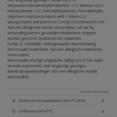
tetraazatetradecamethyleendiamine, 1,11-diamino-3,6,9-
triazaündecaan, 2,2'-iminodi(ethylamine), Formaldehyde,
oligomeric reaction products with 1-chloro-2,3-
epoxypropane and phenol en 2-octyl-2H-isothiazool-3-on.
Kan een allergische reactie veroorzaken. Let op! Bij
verneveling kunnen gevaarlijke inhaleerbare druppels
worden gevormd. Spuitnevel niet inademen.
Comp. B- Schadelijk, milieugevaarlijk. Waarschuwing.
Veroorzaakt huidirritatie. Kan een allergische huidreactie
veroorzaken.
Veroorzaakt ernstige oogirritatie. Giftig voor in het water
levende organismen, met langdurige gevolgen.
Bevat epoxyverbindingen. Kan een allergische reactie
veroorzaken.
Download Adobe Reader
Technisch Informatieblad Crafco PTC (PDF)
Certificaat Crafco PTC