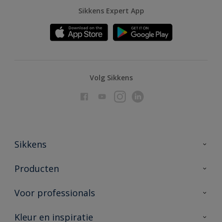
Sikkens Expert App
Volg Sikkens
Sikkens
Over Sikkens
Producten
AkzoNobel
Producten voor binnen
Voor professionals
Duurzaamheid
Producten voor buiten
Veelgestelde vragen
Advies & service
Kleur en inspiratie
Vind je verkooppunt