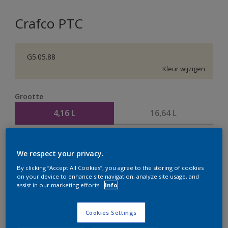
Crafco PTC
G5.05.88
Kleur wijzigen
Grootte
4,16 L
16,64 L
Aantal
Verfcalculator
We respect your privacy.
Bereken
By clicking “Accept All Cookies”, you agree to the storing of cookies
on your device to enhance site navigation, analyze site usage, and
assist in our marketing efforts.
Info
Op dit moment is het niet mogelijk dit product online
te bestellen. Houd de website in de gaten, we werken
Cookies Settings
er hard aan om de voorraad aan te vullen.