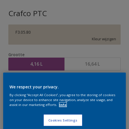
Crafco PTC
F3.05.80
Kleur wijzigen
Grootte
4,16 L
16,64 L
Aantal
Verfcalculator
We respect your privacy.
Bereken
By clicking “Accept All Cookies”, you agree to the storing of cookies
on your device to enhance site navigation, analyze site usage, and
assist in our marketing efforts.
Info
Op dit moment is het niet mogelijk dit product online
te bestellen. Houd de website in de gaten, we werken
Cookies Settings
er hard aan om de voorraad aan te vullen.