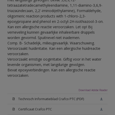
tetraazatetradecamethyleendiamine, 1,11-diamino-3,6,9-
triazaündecaan, 2,2'-iminodi(ethylamine), Formaldehyde,
oligomeric reaction products with 1-chloro-2,3-
epoxypropane and phenol en 2-octyl-2H-isothiazool-3-on.
Kan een allergische reactie veroorzaken. Let op! Bij
verneveling kunnen gevaarlijke inhaleerbare druppels
worden gevormd. Spuitnevel niet inademen.
Comp. B- Schadelijk, milieugevaarlijk. Waarschuwing.
Veroorzaakt huidirritatie. Kan een allergische huidreactie
veroorzaken.
Veroorzaakt ernstige oogirritatie. Giftig voor in het water
levende organismen, met langdurige gevolgen.
Bevat epoxyverbindingen. Kan een allergische reactie
veroorzaken.
Download Adobe Reader
Technisch Informatieblad Crafco PTC (PDF)
Certificaat Crafco PTC