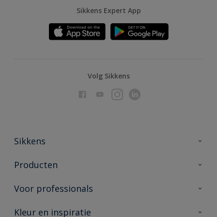
Sikkens Expert App
Volg Sikkens
Sikkens
Over Sikkens
Producten
AkzoNobel
Producten voor binnen
Voor professionals
Duurzaamheid
Producten voor buiten
Veelgestelde vragen
Advies & service
Kleur en inspiratie
Vind je verkooppunt