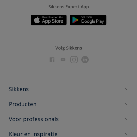
Sikkens Expert App
Volg Sikkens
Sikkens
Over Sikkens
Producten
AkzoNobel
Producten voor binnen
Voor professionals
Duurzaamheid
Producten voor buiten
Veelgestelde vragen
Advies & service
Kleur en inspiratie
Vind je verkooppunt