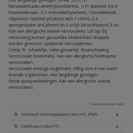
tetraazatetradecamethyleendiamine, 1,11-diamino-3,6,9-
triazaündecaan, 2,2'-iminodi(ethylamine), Formaldehyde,
oligomeric reaction products with 1-chloro-2,3-
epoxypropane and phenol en 2-octyl-2H-isothiazool-3-on.
Kan een allergische reactie veroorzaken. Let op! Bij
verneveling kunnen gevaarlijke inhaleerbare druppels
worden gevormd. Spuitnevel niet inademen.
Comp. B- Schadelijk, milieugevaarlijk. Waarschuwing.
Veroorzaakt huidirritatie. Kan een allergische huidreactie
veroorzaken.
Veroorzaakt ernstige oogirritatie. Giftig voor in het water
levende organismen, met langdurige gevolgen.
Bevat epoxyverbindingen. Kan een allergische reactie
veroorzaken.
Download Adobe Reader
Technisch Informatieblad Crafco PTC (PDF)
Certificaat Crafco PTC