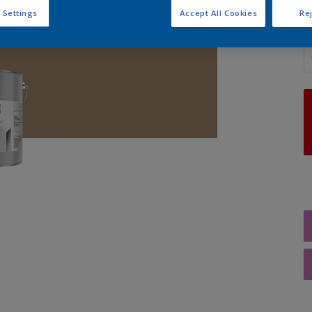
 Settings
Accept All Cookies
Rej
A