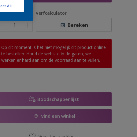
ect All
antal
Verfcalculator
Bereken
Op dit moment is het niet mogelijk dit product online
te bestellen. Houd de website in de gaten, we
werken er hard aan om de voorraad aan te vullen.
Boodschappenlijst
Vind een winkel
Voeg toe aan klus