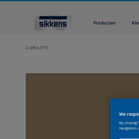
Producten
Kl
Crafco PTC
We respe
By clicking
navigation, 