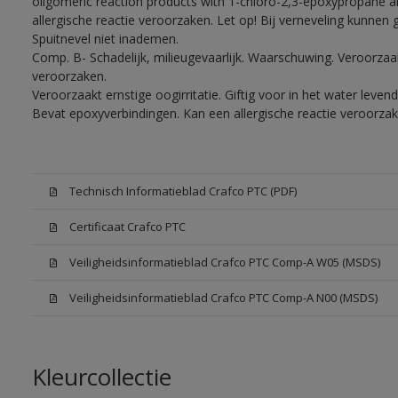
oligomeric reaction products with 1-chloro-2,3-epoxypropane a
allergische reactie veroorzaken. Let op! Bij verneveling kunnen
Spuitnevel niet inademen.
Comp. B- Schadelijk, milieugevaarlijk. Waarschuwing. Veroorzaakt
veroorzaken.
Veroorzaakt ernstige oogirritatie. Giftig voor in het water lev
Bevat epoxyverbindingen. Kan een allergische reactie veroorzak
Technisch Informatieblad Crafco PTC (PDF)
Certificaat Crafco PTC
Veiligheidsinformatieblad Crafco PTC Comp-A W05 (MSDS)
Veiligheidsinformatieblad Crafco PTC Comp-A N00 (MSDS)
Kleurcollectie