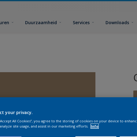
euren
Duurzaamheid
Services
Downloads
ct your privacy.
 “Accept All Cookies”, you agree to the storing of cookies on your device to enhanc
G
analyze site usage, and assist in our marketing efforts.
Info