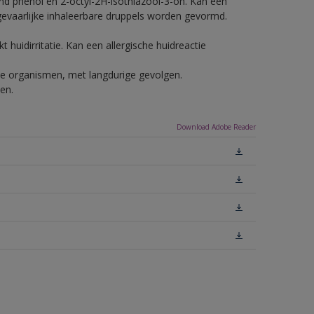
nd phenol en 2-octyl-2H-isothiazool-3-on. Kan een
 gevaarlijke inhaleerbare druppels worden gevormd.
 huidirritatie. Kan een allergische huidreactie
ende organismen, met langdurige gevolgen.
en.
Download Adobe Reader