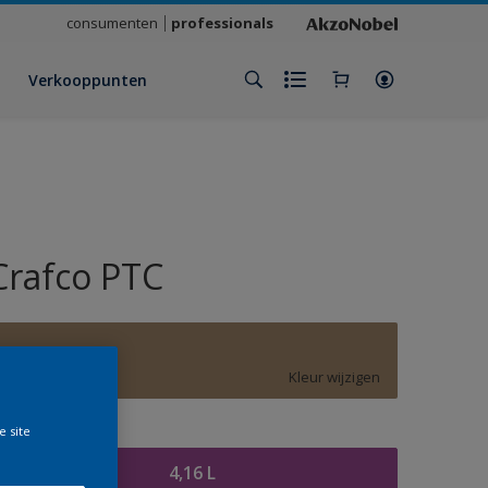
consumenten
professionals
Verkooppunten
Crafco PTC
E8.20.50
Kleur wijzigen
e site
rootte
4,16 L