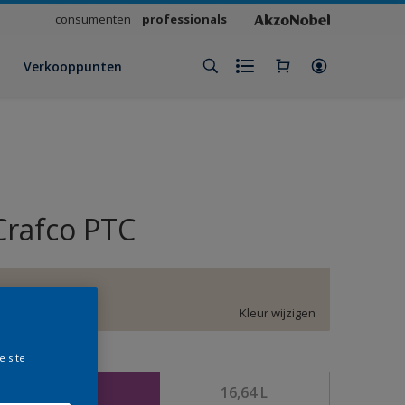
consumenten
professionals
Verkooppunten
Crafco PTC
E6.04.82
Kleur wijzigen
e site
rootte
4,16 L
16,64 L