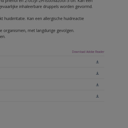
nd phenol en 2-octyl-2H-isothiazool-3-on. Kan een
 gevaarlijke inhaleerbare druppels worden gevormd.
 huidirritatie. Kan een allergische huidreactie
ende organismen, met langdurige gevolgen.
en.
Download Adobe Reader