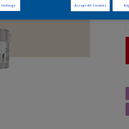
 Settings
Accept All Cookies
Rej
A