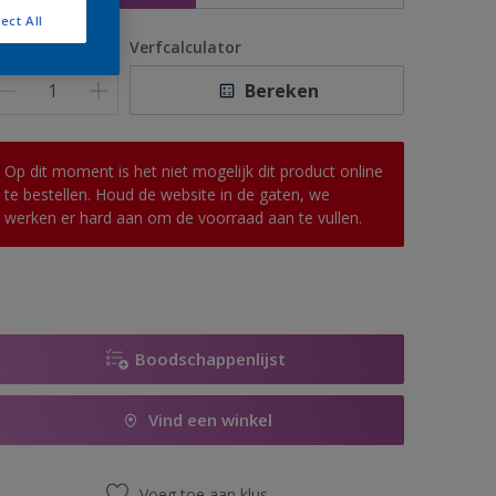
ect All
antal
Verfcalculator
Bereken
Op dit moment is het niet mogelijk dit product online
te bestellen. Houd de website in de gaten, we
werken er hard aan om de voorraad aan te vullen.
Boodschappenlijst
Vind een winkel
Voeg toe aan klus