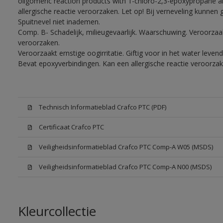
oligomeric reaction products with 1-chloro-2,3-epoxypropane a
allergische reactie veroorzaken. Let op! Bij verneveling kunnen
Spuitnevel niet inademen.
Comp. B- Schadelijk, milieugevaarlijk. Waarschuwing. Veroorzaakt
veroorzaken.
Veroorzaakt ernstige oogirritatie. Giftig voor in het water lev
Bevat epoxyverbindingen. Kan een allergische reactie veroorzak
Technisch Informatieblad Crafco PTC (PDF)
Certificaat Crafco PTC
Veiligheidsinformatieblad Crafco PTC Comp-A W05 (MSDS)
Veiligheidsinformatieblad Crafco PTC Comp-A N00 (MSDS)
Kleurcollectie