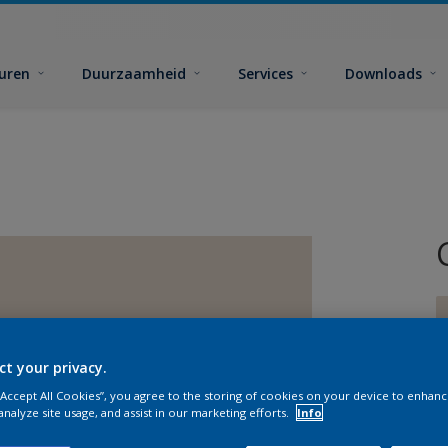
euren
Duurzaamheid
Services
Downloads
ct your privacy.
 “Accept All Cookies”, you agree to the storing of cookies on your device to enhanc
G
analyze site usage, and assist in our marketing efforts.
Info