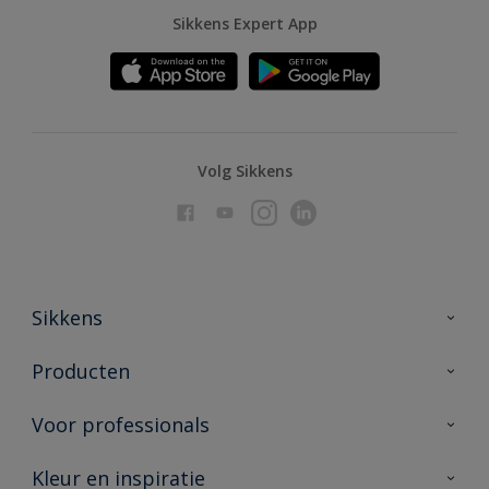
Sikkens Expert App
Volg Sikkens
Sikkens
Over Sikkens
Producten
AkzoNobel
Producten voor binnen
Voor professionals
Duurzaamheid
Producten voor buiten
Veelgestelde vragen
Advies & service
Kleur en inspiratie
Vind je verkooppunt