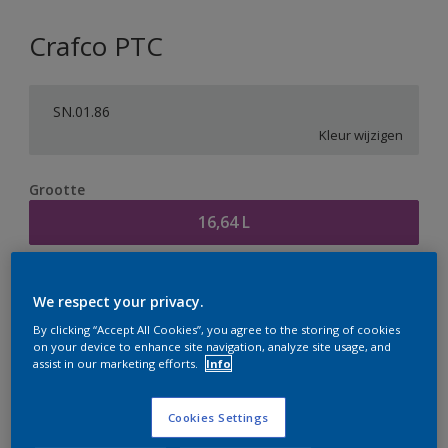
Crafco PTC
SN.01.86
Kleur wijzigen
Grootte
16,64 L
Aantal
Verfcalculator
We respect your privacy.
Bereken
By clicking “Accept All Cookies”, you agree to the storing of cookies
on your device to enhance site navigation, analyze site usage, and
assist in our marketing efforts.
Info
Op dit moment is het niet mogelijk dit product online
te bestellen. Houd de website in de gaten, we werken
Cookies Settings
er hard aan om de voorraad aan te vullen.