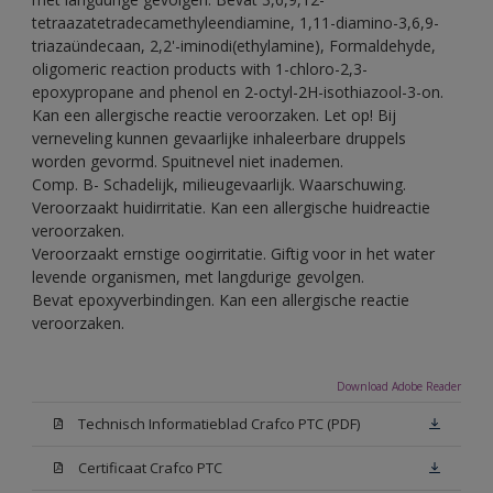
tetraazatetradecamethyleendiamine, 1,11-diamino-3,6,9-
triazaündecaan, 2,2'-iminodi(ethylamine), Formaldehyde,
oligomeric reaction products with 1-chloro-2,3-
epoxypropane and phenol en 2-octyl-2H-isothiazool-3-on.
Kan een allergische reactie veroorzaken. Let op! Bij
verneveling kunnen gevaarlijke inhaleerbare druppels
worden gevormd. Spuitnevel niet inademen.
Comp. B- Schadelijk, milieugevaarlijk. Waarschuwing.
Veroorzaakt huidirritatie. Kan een allergische huidreactie
veroorzaken.
Veroorzaakt ernstige oogirritatie. Giftig voor in het water
levende organismen, met langdurige gevolgen.
Bevat epoxyverbindingen. Kan een allergische reactie
veroorzaken.
Download Adobe Reader
Technisch Informatieblad Crafco PTC (PDF)
Certificaat Crafco PTC