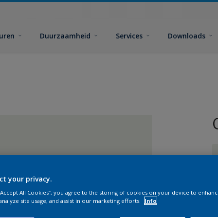
euren
Duurzaamheid
Services
Downloads
ct your privacy.
 “Accept All Cookies”, you agree to the storing of cookies on your device to enhanc
G
analyze site usage, and assist in our marketing efforts.
Info