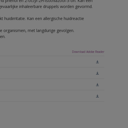
nd phenol en 2-octyl-2H-isothiazool-3-on. Kan een
 gevaarlijke inhaleerbare druppels worden gevormd.
 huidirritatie. Kan een allergische huidreactie
ende organismen, met langdurige gevolgen.
en.
Download Adobe Reader