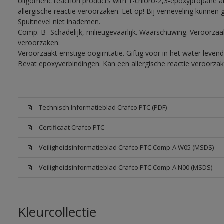
oligomeric reaction products with 1-chloro-2,3-epoxypropane a
allergische reactie veroorzaken. Let op! Bij verneveling kunnen
Spuitnevel niet inademen.
Comp. B- Schadelijk, milieugevaarlijk. Waarschuwing. Veroorzaakt
veroorzaken.
Veroorzaakt ernstige oogirritatie. Giftig voor in het water lev
Bevat epoxyverbindingen. Kan een allergische reactie veroorzak
Technisch Informatieblad Crafco PTC (PDF)
Certificaat Crafco PTC
Veiligheidsinformatieblad Crafco PTC Comp-A W05 (MSDS)
Veiligheidsinformatieblad Crafco PTC Comp-A N00 (MSDS)
Kleurcollectie