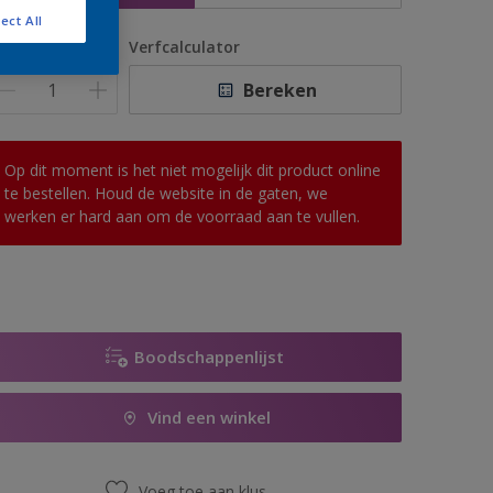
ect All
antal
Verfcalculator
Bereken
Op dit moment is het niet mogelijk dit product online
te bestellen. Houd de website in de gaten, we
werken er hard aan om de voorraad aan te vullen.
Boodschappenlijst
Vind een winkel
Voeg toe aan klus