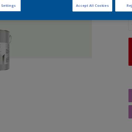
 Settings
Accept All Cookies
Rej
A