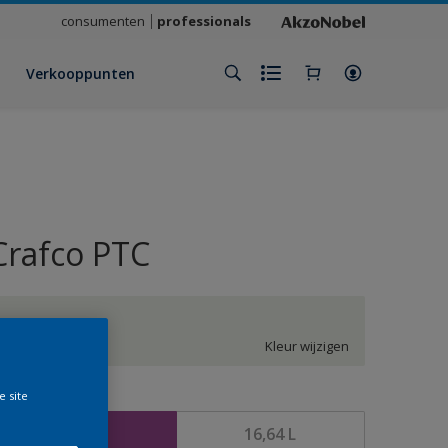
consumenten
professionals
Verkooppunten
Crafco PTC
KN.02.87
Kleur wijzigen
e site
rootte
4,16 L
16,64 L