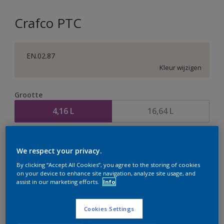
Crafco PTC
EN.02.87
Kleur wijzigen
Grootte
4,16 L
16,64 L
Aantal
Verfcalculator
We respect your privacy.
Bereken
By clicking “Accept All Cookies”, you agree to the storing of cookies
on your device to enhance site navigation, analyze site usage, and
assist in our marketing efforts.
Info
Op dit moment is het niet mogelijk dit product online
te bestellen. Houd de website in de gaten, we werken
Cookies Settings
er hard aan om de voorraad aan te vullen.