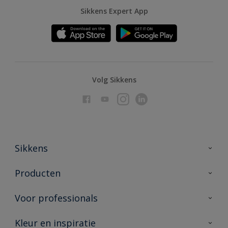
Sikkens Expert App
Volg Sikkens
Sikkens
Over Sikkens
Producten
AkzoNobel
Producten voor binnen
Voor professionals
Duurzaamheid
Producten voor buiten
Veelgestelde vragen
Advies & service
Kleur en inspiratie
Vind je verkooppunt