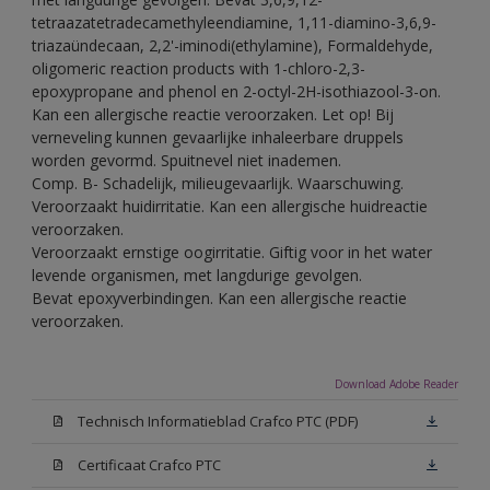
tetraazatetradecamethyleendiamine, 1,11-diamino-3,6,9-
triazaündecaan, 2,2'-iminodi(ethylamine), Formaldehyde,
oligomeric reaction products with 1-chloro-2,3-
epoxypropane and phenol en 2-octyl-2H-isothiazool-3-on.
Kan een allergische reactie veroorzaken. Let op! Bij
verneveling kunnen gevaarlijke inhaleerbare druppels
worden gevormd. Spuitnevel niet inademen.
Comp. B- Schadelijk, milieugevaarlijk. Waarschuwing.
Veroorzaakt huidirritatie. Kan een allergische huidreactie
veroorzaken.
Veroorzaakt ernstige oogirritatie. Giftig voor in het water
levende organismen, met langdurige gevolgen.
Bevat epoxyverbindingen. Kan een allergische reactie
veroorzaken.
Download Adobe Reader
Technisch Informatieblad Crafco PTC (PDF)
Certificaat Crafco PTC