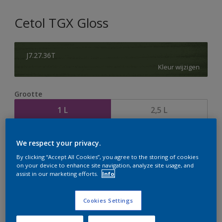
Cetol TGX Gloss
J7.27.36T
Kleur wijzigen
Grootte
1 L
2,5 L
Aantal
We respect your privacy.
By clicking “Accept All Cookies”, you agree to the storing of cookies
on your device to enhance site navigation, analyze site usage, and
assist in our marketing efforts.
Info
Op dit moment is het niet mogelijk dit product online
Cookies Settings
te bestellen. Houd de website in de gaten, we werken
er hard aan om de voorraad aan te vullen.