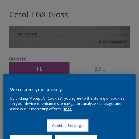
Cetol TGX Gloss
N7.04.52T
Kleur wijzigen
Grootte
1 L
2,5 L
Aantal
We respect your privacy.
By clicking “Accept All Cookies”, you agree to the storing of cookies
on your device to enhance site navigation, analyze site usage, and
assist in our marketing efforts.
Info
Op dit moment is het niet mogelijk dit product online
Cookies Settings
te bestellen. Houd de website in de gaten, we werken
er hard aan om de voorraad aan te vullen.