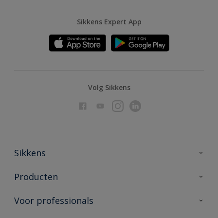
Sikkens Expert App
Volg Sikkens
Sikkens
Over Sikkens
Producten
AkzoNobel
Producten voor binnen
Voor professionals
Duurzaamheid
Producten voor buiten
Veelgestelde vragen