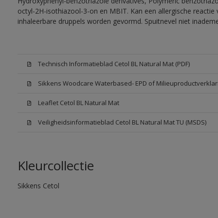
Hydroxyphenyl-benzotriazole derivatives, Polymeric benzotriazol
octyl-2H-isothiazool-3-on en MBIT. Kan een allergische reactie 
inhaleerbare druppels worden gevormd. Spuitnevel niet inadem
Technisch Informatieblad Cetol BL Natural Mat (PDF)
Sikkens Woodcare Waterbased- EPD of Milieuproductverklar
Leaflet Cetol BL Natural Mat
Veiligheidsinformatieblad Cetol BL Natural Mat TU (MSDS)
Kleurcollectie
Sikkens Cetol