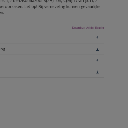
e, 1,2-benzisothiazool-3(2H) -on, C(M)IT/MIT(3:1), 2-
veroorzaken. Let op! Bij verneveling kunnen gevaarlijke
en.
Download Adobe Reader
ing