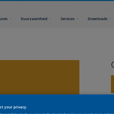
euren
Duurzaamheid
Services
Downloads
G
ct your privacy.