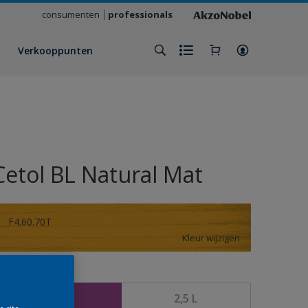
consumenten
professionals
Verkooppunten
Cetol BL Natural Mat
F4.60.70T
Kleur wijzigen
rootte
1 L
2,5 L