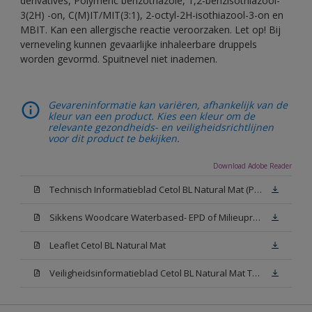
derivatives, Polymeric benzotriazole, 1,2-benzisothiazool-
3(2H) -on, C(M)IT/MIT(3:1), 2-octyl-2H-isothiazool-3-on en
MBIT. Kan een allergische reactie veroorzaken. Let op! Bij
verneveling kunnen gevaarlijke inhaleerbare druppels
worden gevormd. Spuitnevel niet inademen.
Gevareninformatie kan variëren, afhankelijk van de
kleur van een product. Kies een kleur om de
relevante gezondheids- en veiligheidsrichtlijnen
voor dit product te bekijken.
Download Adobe Reader
Technisch Informatieblad Cetol BL Natural Mat (PDF)
Sikkens Woodcare Waterbased- EPD of Milieuproductverklaring
Leaflet Cetol BL Natural Mat
Veiligheidsinformatieblad Cetol BL Natural Mat TU (MSDS)