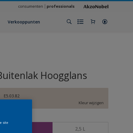
consumenten
professionals
Verkooppunten
Buitenlak Hoogglans
E5.03.82
Kleur wijzigen
rootte
e site
1 L
2,5 L