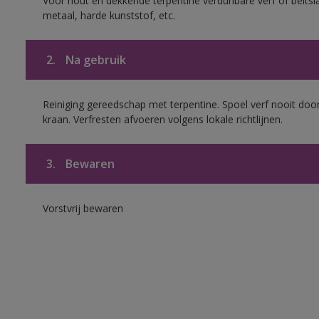
Voor hout en dekkende terpentine verdunbare verf of beits
metaal, harde kunststof, etc.
2.
Na gebruik
Reiniging gereedschap met terpentine. Spoel verf nooit door
kraan. Verfresten afvoeren volgens lokale richtlijnen.
3.
Bewaren
Vorstvrij bewaren