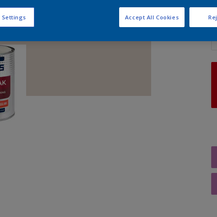
 Settings
Accept All Cookies
Rej
A