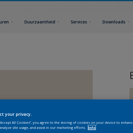
euren
Duurzaamheid
Services
Downloads
ct your privacy.
G
 “Accept All Cookies”, you agree to the storing of cookies on your device to enhanc
analyze site usage, and assist in our marketing efforts.
Info