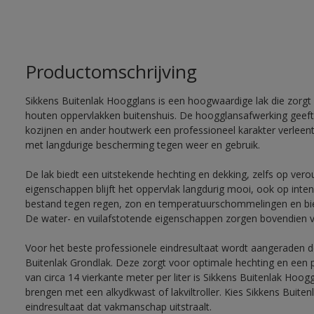
Productomschrijving
Sikkens Buitenlak Hoogglans is een hoogwaardige lak die zorgt
houten oppervlakken buitenshuis. De hoogglansafwerking geeft e
kozijnen en ander houtwerk een professioneel karakter verleen
met langdurige bescherming tegen weer en gebruik.
De lak biedt een uitstekende hechting en dekking, zelfs op vero
eigenschappen blijft het oppervlak langdurig mooi, ook op inten
bestand tegen regen, zon en temperatuurschommelingen en bie
De water- en vuilafstotende eigenschappen zorgen bovendien 
Voor het beste professionele eindresultaat wordt aangeraden 
Buitenlak Grondlak. Deze zorgt voor optimale hechting en een 
van circa 14 vierkante meter per liter is Sikkens Buitenlak Hoogg
brengen met een alkydkwast of lakviltroller. Kies Sikkens Buit
eindresultaat dat vakmanschap uitstraalt.