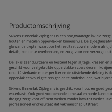
Productomschrijving
Sikkens Binnenlak Zijdeglans is een hoogwaardige lak die zorgt 
houten en metalen oppervlakken binnenshuis. De zijdeglansafwe
glanzende diepte, waardoor het resultaat zowel modern als tij
details, zonder te overheersen, en zorgt voor een verzorgde uits
De lak is zeer duurzaam en bestand tegen slijtage, krassen en 
geschikt voor veelgebruikte oppervlakken zoals deuren, kozijne
circa 12 vierkante meter per liter en de uitstekende dekking is d
oppervlak eenvoudig te reinigen en te onderhouden, wat bijdraa
Sikkens Binnenlak Zijdeglans is geschikt voor hout en goed ges
waterbasis. Ook goed voorbehandeld metaal en harde kunststo
droging zorgt voor efficiënt werken zonder kwaliteitsverlies. K
professioneel eindresultaat dat vakmanschap uitstraalt.