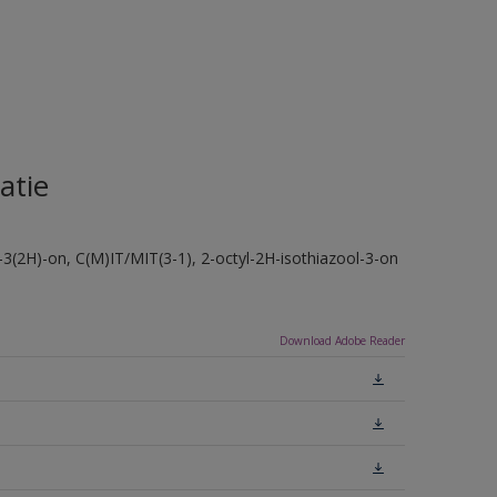
atie
-3(2H)-on, C(M)IT/MIT(3-1), 2-octyl-2H-isothiazool-3-on
Download Adobe Reader