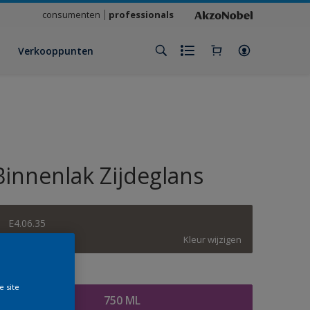
consumenten
professionals
Verkooppunten
Binnenlak Zijdeglans
E4.06.35
Kleur wijzigen
rootte
e site
750 ML