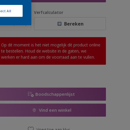
ect All
antal
Verfcalculator
Bereken
Op dit moment is het niet mogelijk dit product online
te bestellen. Houd de website in de gaten, we
werken er hard aan om de voorraad aan te vullen.
Boodschappenlijst
Vind een winkel
Voeg toe aan klus