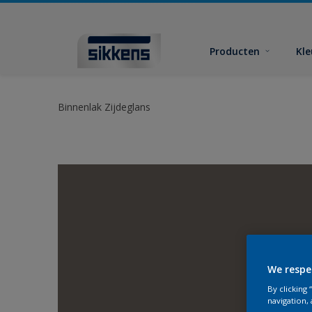
Producten
Kl
Binnenlak Zijdeglans
We respe
By clicking
navigation, 