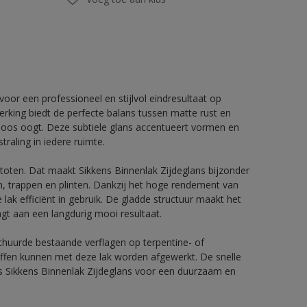
voor een professioneel en stijlvol eindresultaat op
rking biedt de perfecte balans tussen matte rust en
dloos oogt. Deze subtiele glans accentueert vormen en
traling in iedere ruimte.
stoten. Dat maakt Sikkens Binnenlak Zijdeglans bijzonder
n, trappen en plinten. Dankzij het hoge rendement van
e lak efficiënt in gebruik. De gladde structuur maakt het
gt aan een langdurig mooi resultaat.
chuurde bestaande verflagen op terpentine- of
ffen kunnen met deze lak worden afgewerkt. De snelle
ies Sikkens Binnenlak Zijdeglans voor een duurzaam en