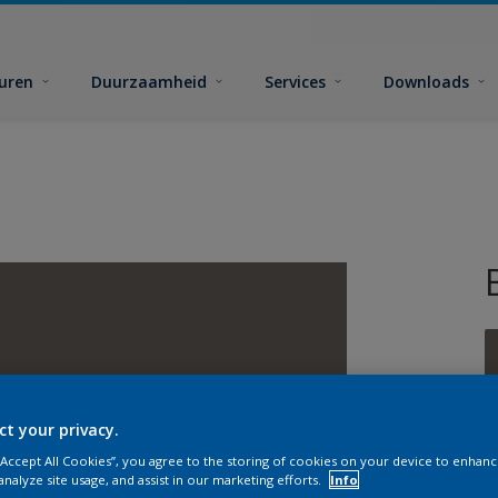
euren
Duurzaamheid
Services
Downloads
ct your privacy.
G
 “Accept All Cookies”, you agree to the storing of cookies on your device to enhanc
analyze site usage, and assist in our marketing efforts.
Info