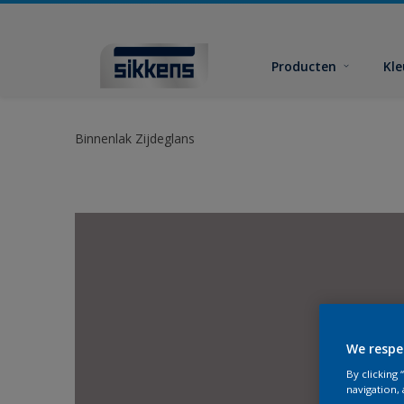
Producten
Kl
Binnenlak Zijdeglans
We respe
By clicking
navigation, 