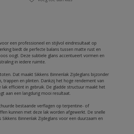
voor een professioneel en stijlvol eindresultaat op
rking biedt de perfecte balans tussen matte rust en
dloos oogt. Deze subtiele glans accentueert vormen en
traling in iedere ruimte.
stoten. Dat maakt Sikkens Binnenlak Zijdeglans bijzonder
n, trappen en plinten. Dankzij het hoge rendement van
e lak efficiënt in gebruik. De gladde structuur maakt het
gt aan een langdurig mooi resultaat.
chuurde bestaande verflagen op terpentine- of
ffen kunnen met deze lak worden afgewerkt. De snelle
ies Sikkens Binnenlak Zijdeglans voor een duurzaam en