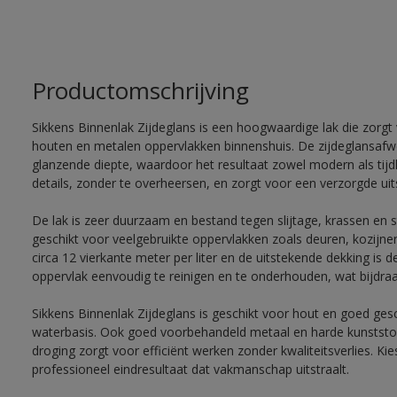
Productomschrijving
Sikkens Binnenlak Zijdeglans is een hoogwaardige lak die zorgt 
houten en metalen oppervlakken binnenshuis. De zijdeglansafwe
glanzende diepte, waardoor het resultaat zowel modern als tij
details, zonder te overheersen, en zorgt voor een verzorgde uits
De lak is zeer duurzaam en bestand tegen slijtage, krassen en 
geschikt voor veelgebruikte oppervlakken zoals deuren, kozijne
circa 12 vierkante meter per liter en de uitstekende dekking is d
oppervlak eenvoudig te reinigen en te onderhouden, wat bijdraa
Sikkens Binnenlak Zijdeglans is geschikt voor hout en goed ges
waterbasis. Ook goed voorbehandeld metaal en harde kunststo
droging zorgt voor efficiënt werken zonder kwaliteitsverlies. K
professioneel eindresultaat dat vakmanschap uitstraalt.