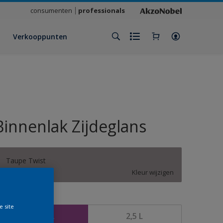
consumenten
professionals
Verkooppunten
Binnenlak Zijdeglans
Taupe Twist
Kleur wijzigen
rootte
e site
750 ML
2,5 L