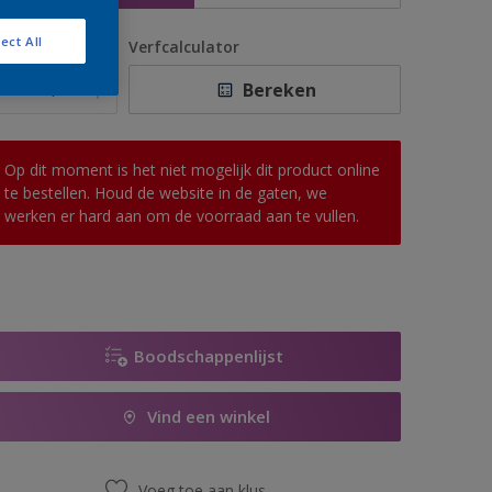
ect All
antal
Verfcalculator
Bereken
Op dit moment is het niet mogelijk dit product online
te bestellen. Houd de website in de gaten, we
werken er hard aan om de voorraad aan te vullen.
Boodschappenlijst
Vind een winkel
Voeg toe aan klus