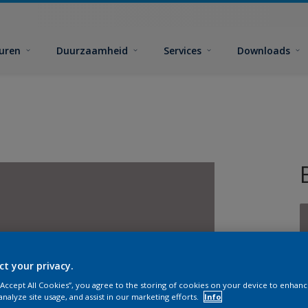
euren
Duurzaamheid
Services
Downloads
ct your privacy.
G
 “Accept All Cookies”, you agree to the storing of cookies on your device to enhanc
analyze site usage, and assist in our marketing efforts.
Info