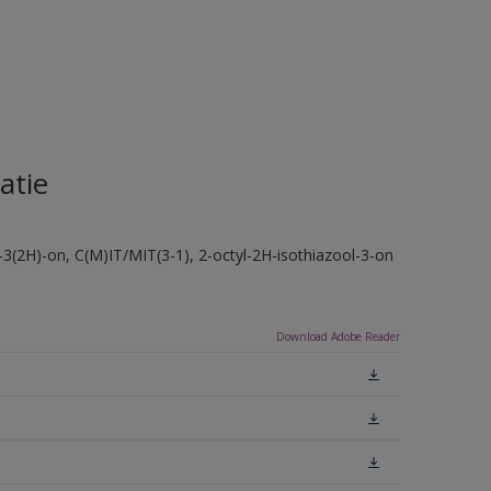
atie
-3(2H)-on, C(M)IT/MIT(3-1), 2-octyl-2H-isothiazool-3-on
Download Adobe Reader