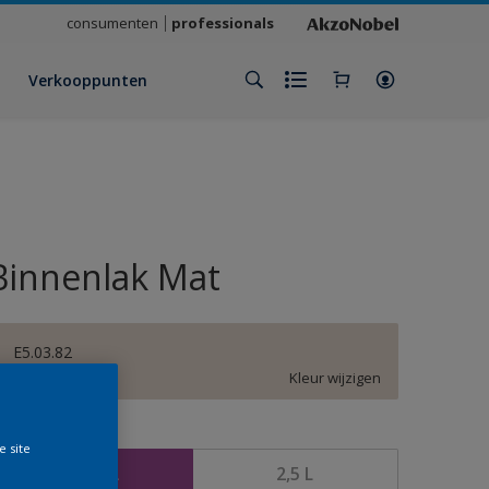
consumenten
professionals
Verkooppunten
Binnenlak Mat
E5.03.82
Kleur wijzigen
rootte
e site
750 ML
2,5 L