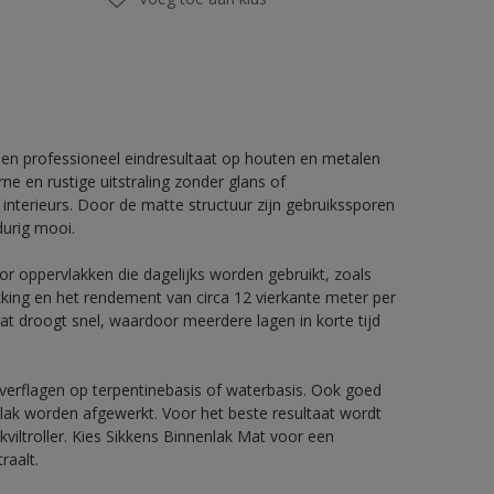
een professioneel eindresultaat op houten en metalen
 en rustige uitstraling zonder glans of
 interieurs. Door de matte structuur zijn gebruikssporen
durig mooi.
oor oppervlakken die dagelijks worden gebruikt, zoals
kking en het rendement van circa 12 vierkante meter per
 Mat droogt snel, waardoor meerdere lagen in korte tijd
verflagen op terpentinebasis of waterbasis. Ook goed
ak worden afgewerkt. Voor het beste resultaat wordt
viltroller. Kies Sikkens Binnenlak Mat voor een
raalt.