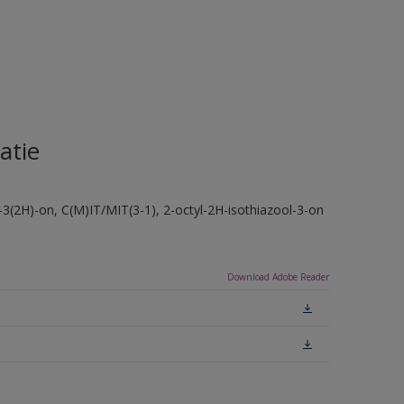
atie
-3(2H)-on, C(M)IT/MIT(3-1), 2-octyl-2H-isothiazool-3-on
Download Adobe Reader