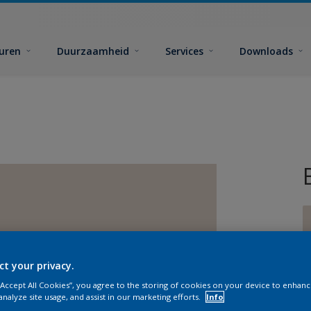
euren
Duurzaamheid
Services
Downloads
ct your privacy.
G
 “Accept All Cookies”, you agree to the storing of cookies on your device to enhanc
analyze site usage, and assist in our marketing efforts.
Info