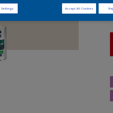
 Settings
Accept All Cookies
Rej
A