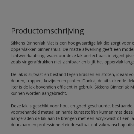
Productomschrijving
Sikkens Binnenlak Mat is een hoogwaardige lak die zorgt voor 
oppervlakken binnenshuis. De matte afwerking geeft een moderne
lichtweerkaatsing, waardoor deze lak perfect past in eigentijdse
zoals vingerafdrukken niet zichtbaar en blijft het oppervlak lang
De lak is slijtvast en bestand tegen krassen en stoten, ideaal v
deuren, trappen, kozijnen en plinten. Dankzij de uitstekende de
liter is de lak bovendien efficiënt in gebruik. Sikkens Binnenlak
kunnen worden aangebracht.
Deze lak is geschikt voor hout en goed geschuurde, bestaande 
voorbehandeld metaal en harde kunststoffen kunnen met deze l
aangeraden de lak aan te brengen met een acrylkwast of een lak
duurzaam en professioneel eindresultaat dat vakmanschap uitst