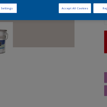
 Settings
Accept All Cookies
Rej
A