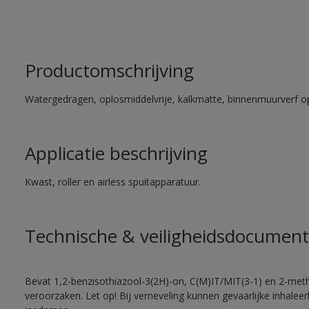
Productomschrijving
Watergedragen, oplosmiddelvrije, kalkmatte, binnenmuurverf op
Applicatie beschrijving
Kwast, roller en airless spuitapparatuur.
Technische & veiligheidsdocument
Bevat 1,2-benzisothiazool-3(2H)-on, C(M)IT/MIT(3-1) en 2-methy
veroorzaken. Let op! Bij verneveling kunnen gevaarlijke inhale