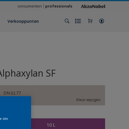
consumenten
professionals
Verkooppunten
Alphaxylan SF
DN.02.77
Kleur wijzigen
rootte
e site
10 L