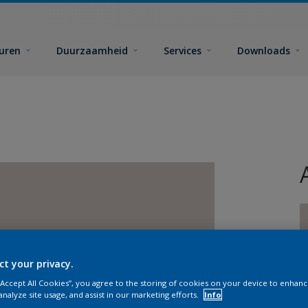
euren
Duurzaamheid
Services
Downloads
ct your privacy.
G
 “Accept All Cookies”, you agree to the storing of cookies on your device to enhanc
analyze site usage, and assist in our marketing efforts.
Info