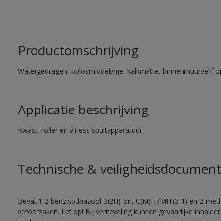
Productomschrijving
Watergedragen, oplosmiddelvrije, kalkmatte, binnenmuurverf op
Applicatie beschrijving
Kwast, roller en airless spuitapparatuur.
Technische & veiligheidsdocument
Bevat 1,2-benzisothiazool-3(2H)-on, C(M)IT/MIT(3-1) en 2-methy
veroorzaken. Let op! Bij verneveling kunnen gevaarlijke inhale