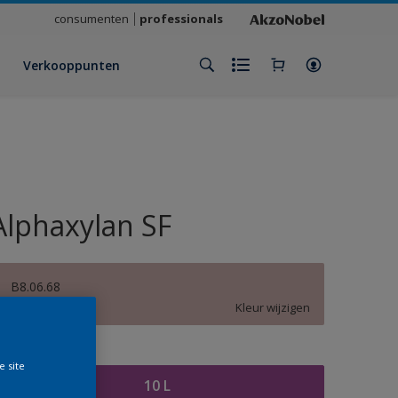
consumenten
professionals
Verkooppunten
Alphaxylan SF
B8.06.68
Kleur wijzigen
rootte
e site
10 L