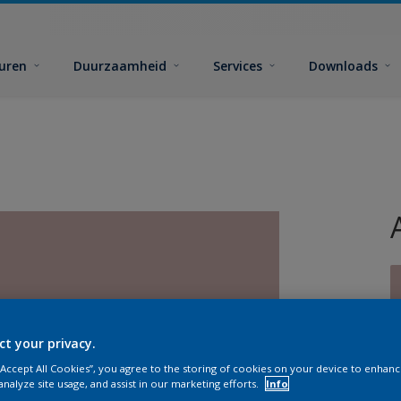
euren
Duurzaamheid
Services
Downloads
ct your privacy.
G
 “Accept All Cookies”, you agree to the storing of cookies on your device to enhanc
analyze site usage, and assist in our marketing efforts.
Info