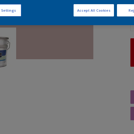
 Settings
Accept All Cookies
Rej
A