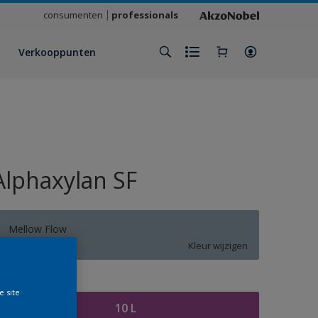
consumenten
professionals
Verkooppunten
Alphaxylan SF
Mellow Flow
Kleur wijzigen
rootte
e site
10 L