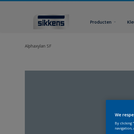
Producten
Kl
Alphaxylan SF
We respe
By clicking
navigation, 