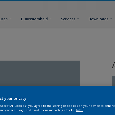
euren
Duurzaamheid
Services
Downloads
ct your privacy.
G
 “Accept All Cookies”, you agree to the storing of cookies on your device to enhanc
analyze site usage, and assist in our marketing efforts.
Info