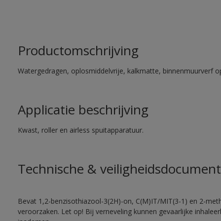
Productomschrijving
Watergedragen, oplosmiddelvrije, kalkmatte, binnenmuurverf op
Applicatie beschrijving
Kwast, roller en airless spuitapparatuur.
Technische & veiligheidsdocument
Bevat 1,2-benzisothiazool-3(2H)-on, C(M)IT/MIT(3-1) en 2-methy
veroorzaken. Let op! Bij verneveling kunnen gevaarlijke inhale