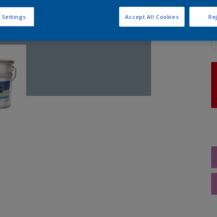
 Settings
Accept All Cookies
Rej
A