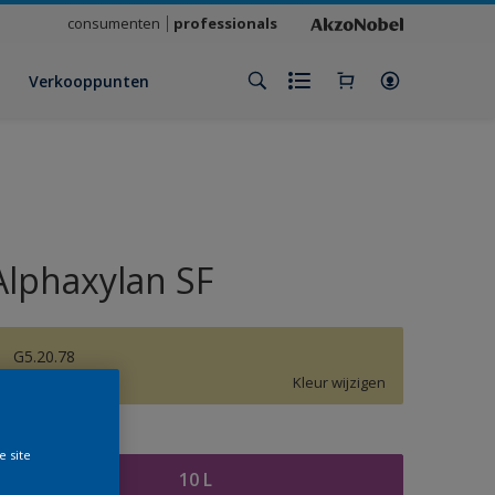
consumenten
professionals
Verkooppunten
Alphaxylan SF
G5.20.78
Kleur wijzigen
rootte
e site
10 L