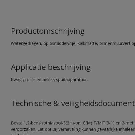
Productomschrijving
Watergedragen, oplosmiddelvrije, kalkmatte, binnenmuurverf op
Applicatie beschrijving
Kwast, roller en airless spuitapparatuur.
Technische & veiligheidsdocument
Bevat 1,2-benzisothiazool-3(2H)-on, C(M)IT/MIT(3-1) en 2-methy
veroorzaken. Let op! Bij verneveling kunnen gevaarlijke inhale