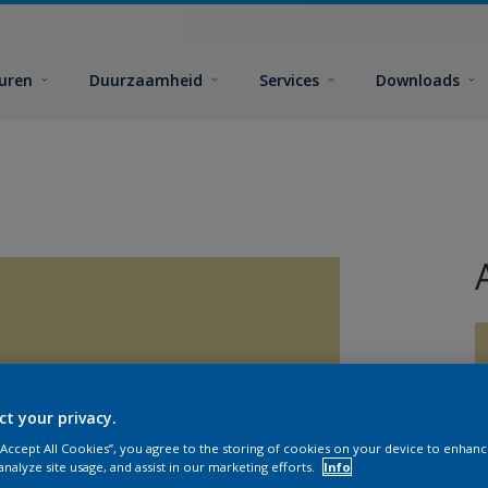
euren
Duurzaamheid
Services
Downloads
ct your privacy.
G
 “Accept All Cookies”, you agree to the storing of cookies on your device to enhanc
analyze site usage, and assist in our marketing efforts.
Info