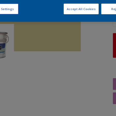
 Settings
Accept All Cookies
Rej
A