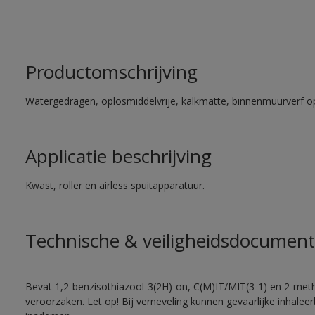
Productomschrijving
Watergedragen, oplosmiddelvrije, kalkmatte, binnenmuurverf op
Applicatie beschrijving
Kwast, roller en airless spuitapparatuur.
Technische & veiligheidsdocument
Bevat 1,2-benzisothiazool-3(2H)-on, C(M)IT/MIT(3-1) en 2-methy
veroorzaken. Let op! Bij verneveling kunnen gevaarlijke inhale