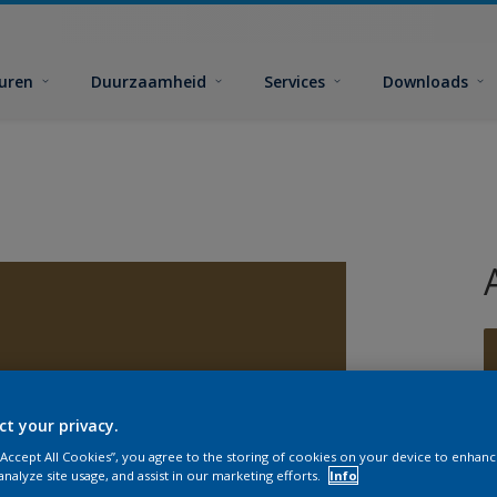
euren
Duurzaamheid
Services
Downloads
ct your privacy.
G
 “Accept All Cookies”, you agree to the storing of cookies on your device to enhanc
analyze site usage, and assist in our marketing efforts.
Info