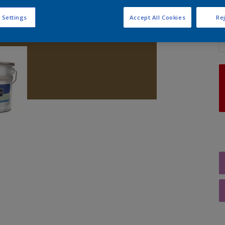
 Settings
Accept All Cookies
Rej
A