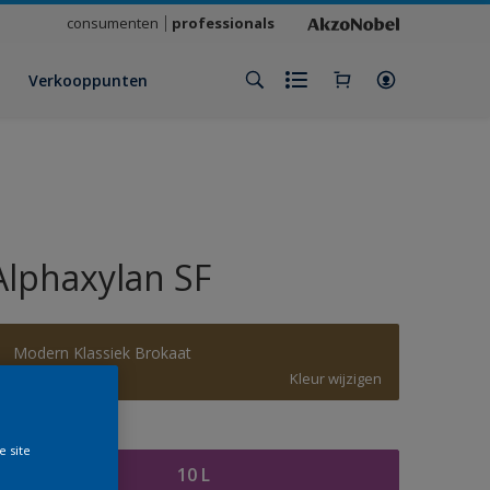
consumenten
professionals
Verkooppunten
Alphaxylan SF
Modern Klassiek Brokaat
Kleur wijzigen
rootte
e site
10 L