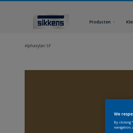
Producten
Kl
Alphaxylan SF
We respe
By clicking
navigation, 