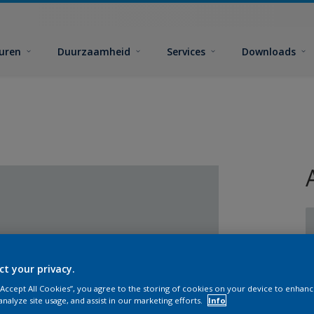
euren
Duurzaamheid
Services
Downloads
ct your privacy.
G
 “Accept All Cookies”, you agree to the storing of cookies on your device to enhanc
analyze site usage, and assist in our marketing efforts.
Info