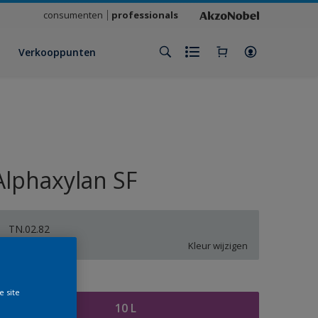
consumenten
professionals
Verkooppunten
Alphaxylan SF
TN.02.82
Kleur wijzigen
rootte
e site
10 L