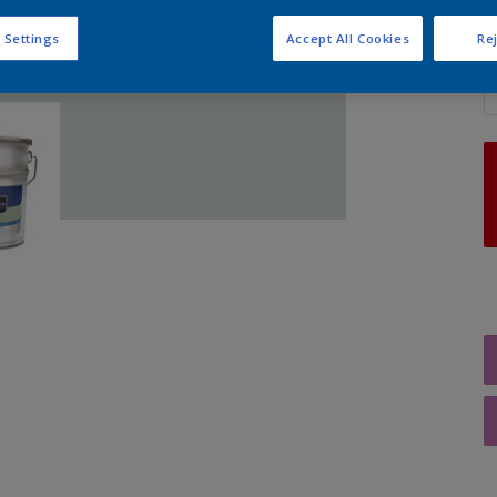
 Settings
Accept All Cookies
Rej
A