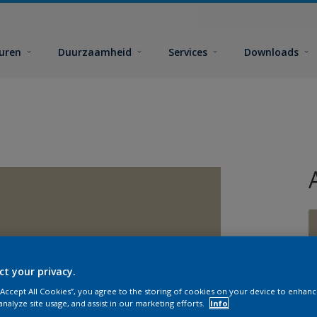
euren
Duurzaamheid
Services
Downloads
ct your privacy.
G
 “Accept All Cookies”, you agree to the storing of cookies on your device to enhanc
analyze site usage, and assist in our marketing efforts.
Info