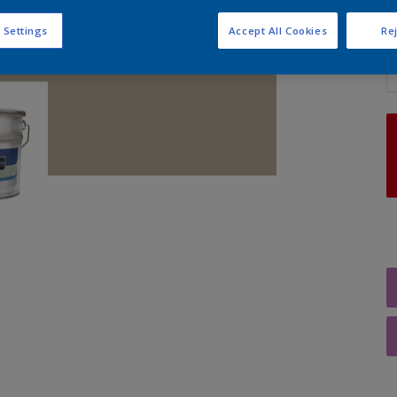
 Settings
Accept All Cookies
Rej
A