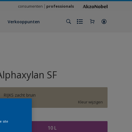
consumenten
professionals
Verkooppunten
Alphaxylan SF
RIJKS zacht bruin
Kleur wijzigen
rootte
e site
10 L