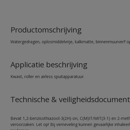
Productomschrijving
Watergedragen, oplosmiddelvrije, kalkmatte, binnenmuurverf op
Applicatie beschrijving
Kwast, roller en airless spuitapparatuur.
Technische & veiligheidsdocument
Bevat 1,2-benzisothiazool-3(2H)-on, C(M)IT/MIT(3-1) en 2-methy
veroorzaken. Let op! Bij verneveling kunnen gevaarlijke inhale