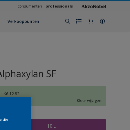
consumenten
professionals
Verkooppunten
Alphaxylan SF
K6.12.82
Kleur wijzigen
rootte
e site
10 L