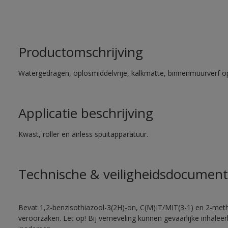
Productomschrijving
Watergedragen, oplosmiddelvrije, kalkmatte, binnenmuurverf op
Applicatie beschrijving
Kwast, roller en airless spuitapparatuur.
Technische & veiligheidsdocument
Bevat 1,2-benzisothiazool-3(2H)-on, C(M)IT/MIT(3-1) en 2-methy
veroorzaken. Let op! Bij verneveling kunnen gevaarlijke inhale