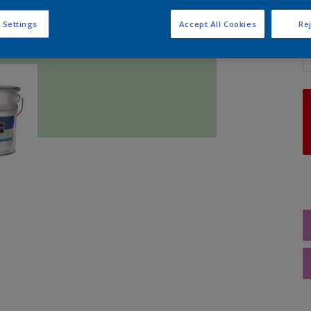
 Settings
Accept All Cookies
Rej
A