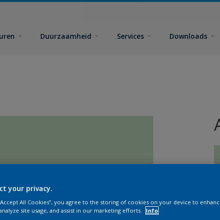
euren
Duurzaamheid
Services
Downloads
ct your privacy.
G
 “Accept All Cookies”, you agree to the storing of cookies on your device to enhanc
analyze site usage, and assist in our marketing efforts.
Info