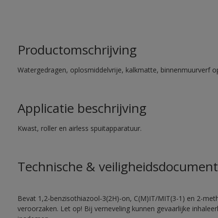
Productomschrijving
Watergedragen, oplosmiddelvrije, kalkmatte, binnenmuurverf op
Applicatie beschrijving
Kwast, roller en airless spuitapparatuur.
Technische & veiligheidsdocument
Bevat 1,2-benzisothiazool-3(2H)-on, C(M)IT/MIT(3-1) en 2-methy
veroorzaken. Let op! Bij verneveling kunnen gevaarlijke inhale