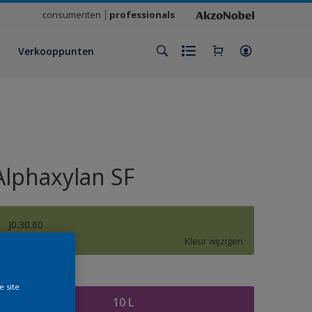
consumenten
professionals
Verkooppunten
Alphaxylan SF
J0.30.60
Kleur wijzigen
rootte
e site
10 L