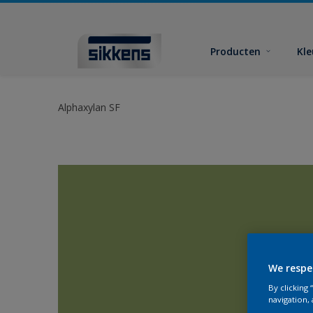
Producten
Kl
Alphaxylan SF
We respe
By clicking
navigation, 