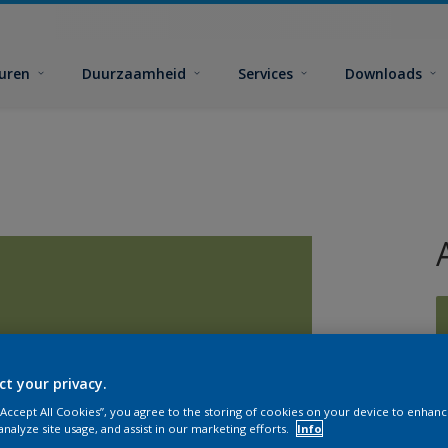
euren
Duurzaamheid
Services
Downloads
ct your privacy.
G
 “Accept All Cookies”, you agree to the storing of cookies on your device to enhanc
analyze site usage, and assist in our marketing efforts.
Info