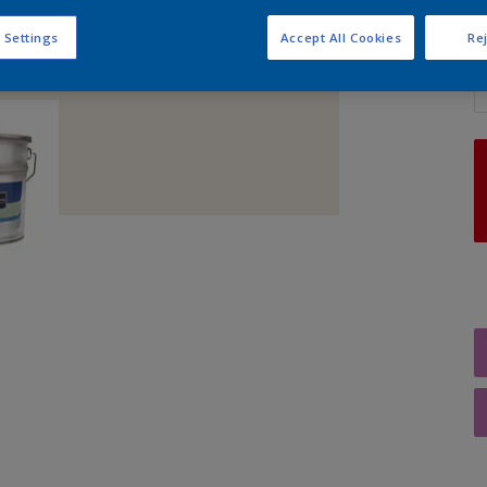
 Settings
Accept All Cookies
Rej
A