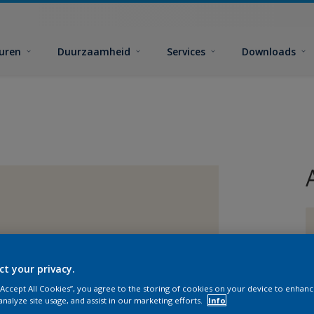
euren
Duurzaamheid
Services
Downloads
ct your privacy.
G
 “Accept All Cookies”, you agree to the storing of cookies on your device to enhanc
analyze site usage, and assist in our marketing efforts.
Info