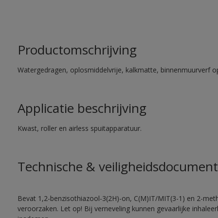
Productomschrijving
Watergedragen, oplosmiddelvrije, kalkmatte, binnenmuurverf op
Applicatie beschrijving
Kwast, roller en airless spuitapparatuur.
Technische & veiligheidsdocument
Bevat 1,2-benzisothiazool-3(2H)-on, C(M)IT/MIT(3-1) en 2-methy
veroorzaken. Let op! Bij verneveling kunnen gevaarlijke inhale