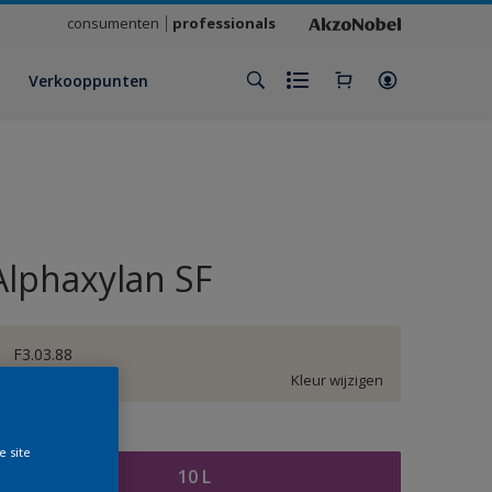
consumenten
professionals
Verkooppunten
Alphaxylan SF
F3.03.88
Kleur wijzigen
rootte
e site
10 L