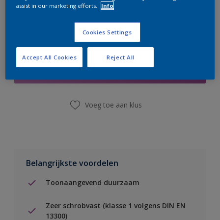
assist in our marketing efforts.
Info
Cookies Settings
Boodschappenlijst
Accept All Cookies
Reject All
Vind een winkel
Voeg toe aan klus
Belangrijkste voordelen
Toonaangevend duurzaam
Zeer schrobvast (klasse 1 volgens DIN EN
13300)