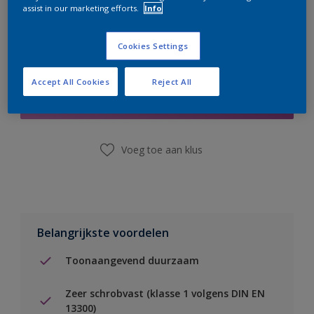
assist in our marketing efforts.
Info
Cookies Settings
Boodschappenlijst
Accept All Cookies
Reject All
Vind een winkel
Voeg toe aan klus
Belangrijkste voordelen
Toonaangevend duurzaam
Zeer schrobvast (klasse 1 volgens DIN EN
13300)