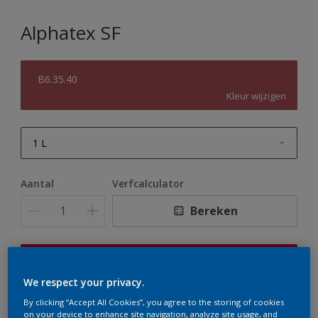
Alphatex SF
B6.35.40
Kleur wijzigen
1 L
1 L
Aantal
Verfcalculator
2,5 L
Bereken
5 L
10 L
Op dit moment is het niet mogelijk dit product online
te bestellen. Houd de website in de gaten, we werken
We respect your privacy.
er hard aan om de voorraad aan te vullen.
By clicking “Accept All Cookies”, you agree to the storing of cookies
on your device to enhance site navigation, analyze site usage, and