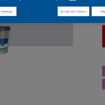
A
 Settings
Accept All Cookies
Rej