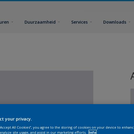
euren
Duurzaamheid
Services
Downloads
ct your privacy.
 “Accept All Cookies”, you agree to the storing of cookies on your device to enhanc
analyze site usage, and assist in our marketing efforts.
Info