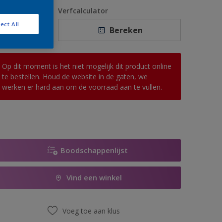
1 L
antal
Verfcalculator
2,5 L
ect All
Bereken
5 L
10 L
Op dit moment is het niet mogelijk dit product online
te bestellen. Houd de website in de gaten, we
werken er hard aan om de voorraad aan te vullen.
Boodschappenlijst
Vind een winkel
Voeg toe aan klus