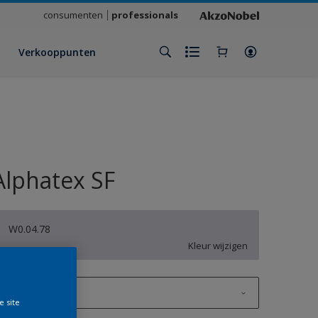
consumenten
professionals
Verkooppunten
Alphatex SF
W0.04.78
Kleur wijzigen
1 L
e site