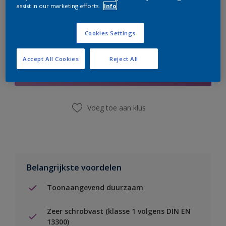
assist in our marketing efforts.
Info
Cookies Settings
Boodschappenlijst
Accept All Cookies
Reject All
Vind een winkel
Voeg toe aan klus
Belangrijkste voordelen
Toonaangevend duurzaam
Zeer schrobvast (klasse 1 volgens DIN EN
13300)