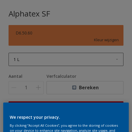
Alphatex SF
D6.50.60
Kleur wijzigen
1 L
1 L
Aantal
Verfcalculator
2,5 L
Bereken
5 L
10 L
Op dit moment is het niet mogelijk dit product online
te bestellen. Houd de website in de gaten, we werken
We respect your privacy.
er hard aan om de voorraad aan te vullen.
By clicking “Accept All Cookies”, you agree to the storing of cookies
on your device to enhance site navigation, analyze site usage, and