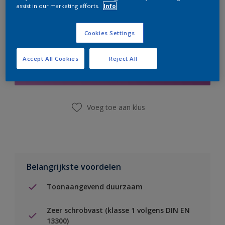
assist in our marketing efforts.
Info
Cookies Settings
Boodschappenlijst
Accept All Cookies
Reject All
Vind een winkel
Voeg toe aan klus
Belangrijkste voordelen
Toonaangevend duurzaam
Zeer schrobvast (klasse 1 volgens DIN EN
13300)