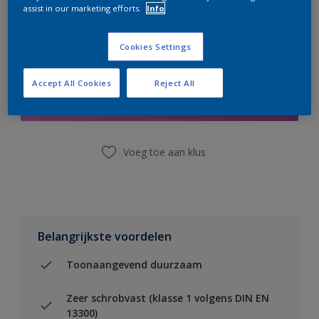
assist in our marketing efforts.
Info
Cookies Settings
Boodschappenlijst
Accept All Cookies
Reject All
Vind een winkel
Voeg toe aan klus
Belangrijkste voordelen
Toonaangevend duurzaam
Zeer schrobvast (klasse 1 volgens DIN EN
13300)