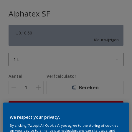
Alphatex SF
U0.10.60
Kleur wijzigen
1 L
1 L
Aantal
Verfcalculator
2,5 L
Bereken
5 L
10 L
Op dit moment is het niet mogelijk dit product online
te bestellen. Houd de website in de gaten, we werken
We respect your privacy.
er hard aan om de voorraad aan te vullen.
By clicking “Accept All Cookies”, you agree to the storing of cookies
on your device to enhance site navigation, analyze site usage, and