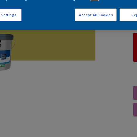
A
 Settings
Accept All Cookies
Rej