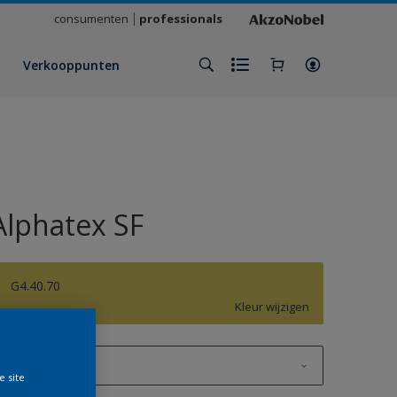
consumenten
professionals
Verkooppunten
Alphatex SF
G4.40.70
Kleur wijzigen
1 L
e site