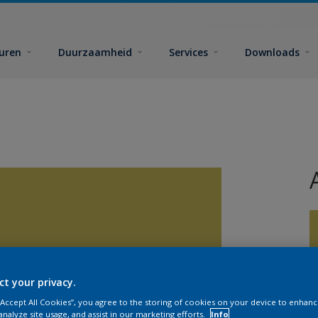
euren
Duurzaamheid
Services
Downloads
ct your privacy.
 “Accept All Cookies”, you agree to the storing of cookies on your device to enhanc
analyze site usage, and assist in our marketing efforts.
Info