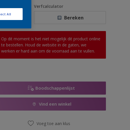
1 L
antal
Verfcalculator
2,5 L
ect All
Bereken
5 L
10 L
Op dit moment is het niet mogelijk dit product online
te bestellen. Houd de website in de gaten, we
werken er hard aan om de voorraad aan te vullen.
Boodschappenlijst
Vind een winkel
Voeg toe aan klus