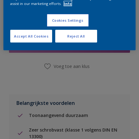
assist in our marketing efforts.
Info
Cookies Settings
Boodschappenlijst
Accept All Cookies
Reject All
Vind een winkel
Voeg toe aan klus
Belangrijkste voordelen
Toonaangevend duurzaam
Zeer schrobvast (klasse 1 volgens DIN EN
13300)