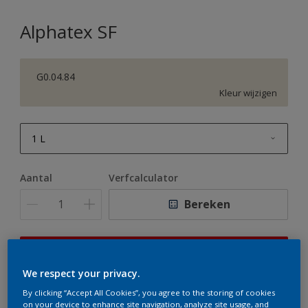
Alphatex SF
G0.04.84
Kleur wijzigen
1 L
1 L
Aantal
Verfcalculator
2,5 L
Bereken
5 L
10 L
Op dit moment is het niet mogelijk dit product online
te bestellen. Houd de website in de gaten, we werken
We respect your privacy.
er hard aan om de voorraad aan te vullen.
By clicking “Accept All Cookies”, you agree to the storing of cookies
on your device to enhance site navigation, analyze site usage, and