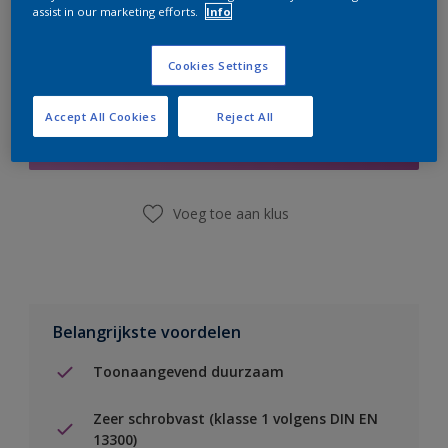
assist in our marketing efforts.
Info
Cookies Settings
Boodschappenlijst
Accept All Cookies
Reject All
Vind een winkel
Voeg toe aan klus
Belangrijkste voordelen
Toonaangevend duurzaam
Zeer schrobvast (klasse 1 volgens DIN EN
13300)