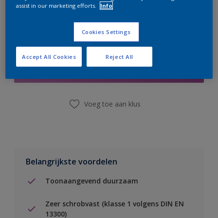
assist in our marketing efforts.
Info
Cookies Settings
Boodschappenlijst
Accept All Cookies
Reject All
Vind een winkel
Voeg toe aan klus
Belangrijkste voordelen
Toonaangevend duurzaam
Zeer schrobvast (klasse 1 volgens DIN EN
13300)