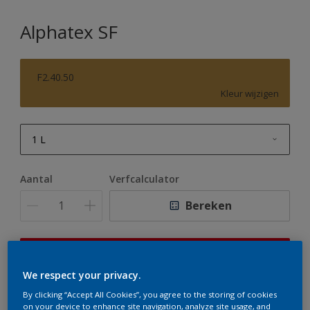
Alphatex SF
F2.40.50
Kleur wijzigen
1 L
1 L
Aantal
Verfcalculator
2,5 L
Bereken
5 L
10 L
Op dit moment is het niet mogelijk dit product online
te bestellen. Houd de website in de gaten, we werken
We respect your privacy.
er hard aan om de voorraad aan te vullen.
By clicking “Accept All Cookies”, you agree to the storing of cookies
on your device to enhance site navigation, analyze site usage, and