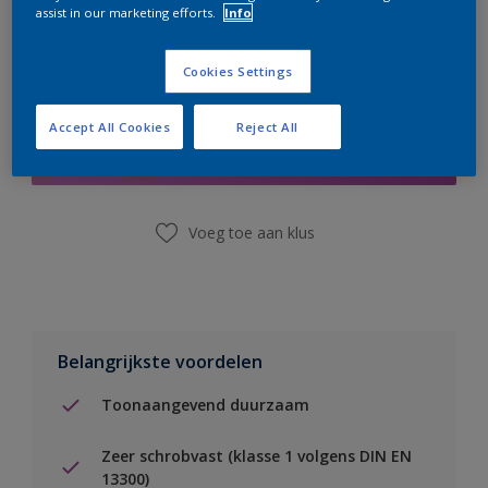
assist in our marketing efforts.
Info
Cookies Settings
Boodschappenlijst
Accept All Cookies
Reject All
Vind een winkel
Voeg toe aan klus
Belangrijkste voordelen
Toonaangevend duurzaam
Zeer schrobvast (klasse 1 volgens DIN EN
13300)