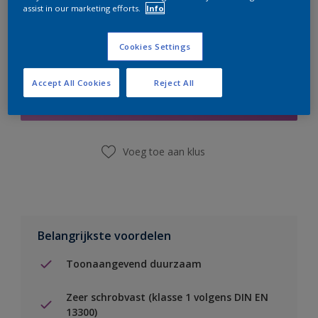
assist in our marketing efforts.
Info
Cookies Settings
Boodschappenlijst
Accept All Cookies
Reject All
Vind een winkel
Voeg toe aan klus
Belangrijkste voordelen
Toonaangevend duurzaam
Zeer schrobvast (klasse 1 volgens DIN EN
13300)