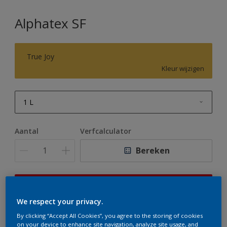
Alphatex SF
True Joy
Kleur wijzigen
1 L
1 L
Aantal
Verfcalculator
2,5 L
Bereken
5 L
10 L
Op dit moment is het niet mogelijk dit product online
te bestellen. Houd de website in de gaten, we werken
We respect your privacy.
er hard aan om de voorraad aan te vullen.
By clicking “Accept All Cookies”, you agree to the storing of cookies
on your device to enhance site navigation, analyze site usage, and