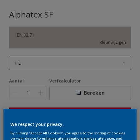
Alphatex SF
EN.02.71
Kleur wijzigen
1 L
1 L
Aantal
Verfcalculator
2,5 L
Bereken
5 L
10 L
Op dit moment is het niet mogelijk dit product online
te bestellen. Houd de website in de gaten, we werken
We respect your privacy.
er hard aan om de voorraad aan te vullen.
By clicking “Accept All Cookies”, you agree to the storing of cookies
on your device to enhance site navigation, analyze site usage, and