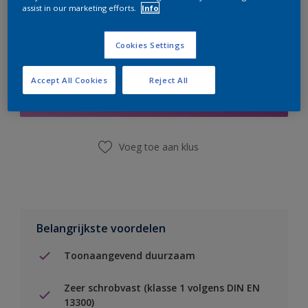
assist in our marketing efforts.
Info
Cookies Settings
Boodschappenlijst
Accept All Cookies
Reject All
Vind een winkel
Voeg toe aan klus
Belangrijkste voordelen
Toonaangevend duurzaam
Zeer schrobvast (klasse 1 volgens DIN EN
13300)