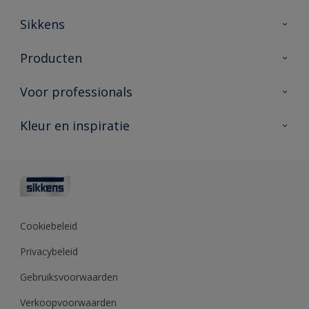
Sikkens
Over Sikkens
Producten
AkzoNobel
Producten voor binnen
Voor professionals
Duurzaamheid
Producten voor buiten
Veelgestelde vragen
Advies & service
Kleur en inspiratie
Vind je verkooppunt
Contact
Sikkens academy
Informatiebladen
Kleuren
Opdrachtgevers
Downloads
Kleurtesters
Polyfilla Pro
Kleurcollecties
Meesterhand
Kleur van het jaar
Cookiebeleid
Sikkens Center
Kleurhulpmiddelen
Privacybeleid
Kennisbank
Gebruiksvoorwaarden
Verkoopvoorwaarden