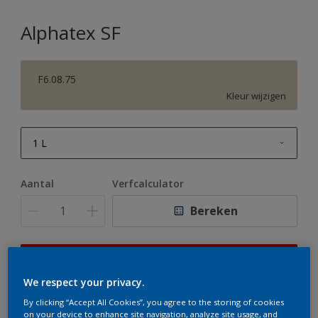
Alphatex SF
F6.08.75
Kleur wijzigen
1 L
1 L
Aantal
Verfcalculator
2,5 L
Bereken
5 L
10 L
Op dit moment is het niet mogelijk dit product online
te bestellen. Houd de website in de gaten, we werken
We respect your privacy.
er hard aan om de voorraad aan te vullen.
By clicking “Accept All Cookies”, you agree to the storing of cookies
on your device to enhance site navigation, analyze site usage, and