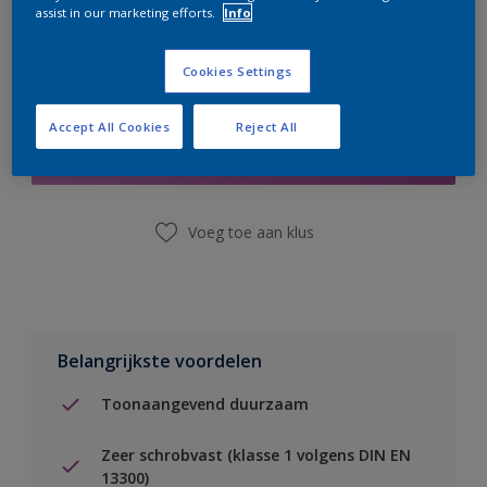
assist in our marketing efforts.
Info
Cookies Settings
Boodschappenlijst
Accept All Cookies
Reject All
Vind een winkel
Voeg toe aan klus
Belangrijkste voordelen
Toonaangevend duurzaam
Zeer schrobvast (klasse 1 volgens DIN EN
13300)