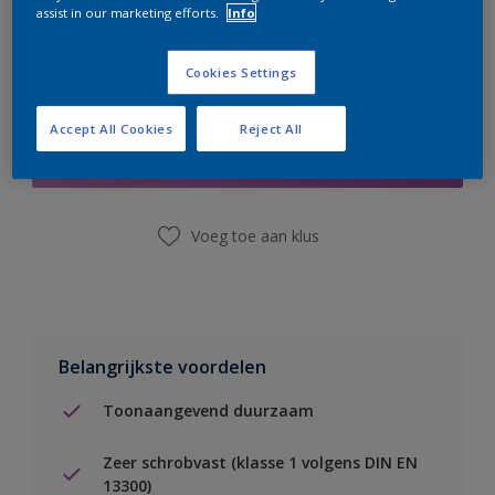
assist in our marketing efforts.
Info
Cookies Settings
Boodschappenlijst
Accept All Cookies
Reject All
Vind een winkel
Voeg toe aan klus
Belangrijkste voordelen
Toonaangevend duurzaam
Zeer schrobvast (klasse 1 volgens DIN EN
13300)