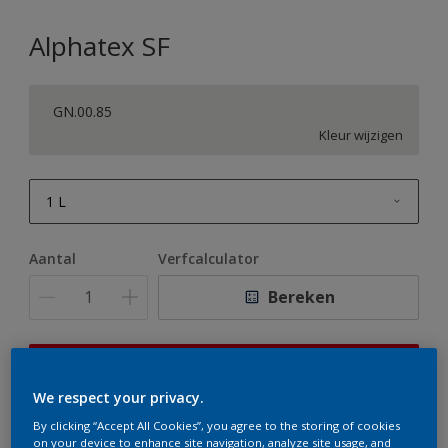
Alphatex SF
GN.00.85
Kleur wijzigen
1 L
1 L
Aantal
Verfcalculator
2,5 L
Bereken
5 L
10 L
Op dit moment is het niet mogelijk dit product online
te bestellen. Houd de website in de gaten, we werken
We respect your privacy.
er hard aan om de voorraad aan te vullen.
By clicking “Accept All Cookies”, you agree to the storing of cookies
on your device to enhance site navigation, analyze site usage, and